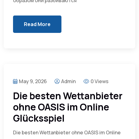
образом они разбиваются
Read More
May 9, 2026
Admin
0 Views
Die besten Wettanbieter
ohne OASIS im Online
Glücksspiel
Die besten Wettanbieter ohne OASIS im Online