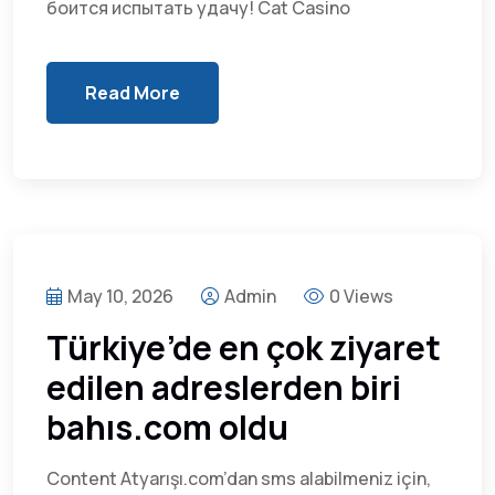
боится испытать удачу! Cat Casino
Read More
May 10, 2026
Admin
0 Views
Türkiye’de en çok ziyaret
edilen adreslerden biri
bahıs.com oldu
Content Atyarışı.com’dan sms alabilmeniz için,