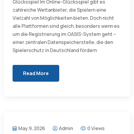
Glücksspiel Im Online-Glücksspiel gibt es
zahlreiche Wettanbieter, die Spielern eine
Vielzahl von Möglichkeiten bieten. Doch nicht
alle Plattformen sind gleich, besonders wenn es
um die Registrierung im OASIS-System geht –
einer zentralen Datenspeicherstelle, die den
Spielerschutz in Deutschland fördern
Read More
May 9, 2026
Admin
0 Views