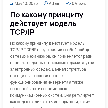
May 10, 2026
Admin
0 Views
По какому принципу
действует модель
TCP/IP
По какому принципу действует модель
TCP/IP TCP/IP представляет собой набор
сетевых механизмов, он применяется ради
пересылки данных от компьютерами внутри
электронных средах. Данная структура
находится в основе основе
функционирования интернета а также
основной части современных
коммуникационных систем. Она регулирует,
как подготавливаются информация, каким