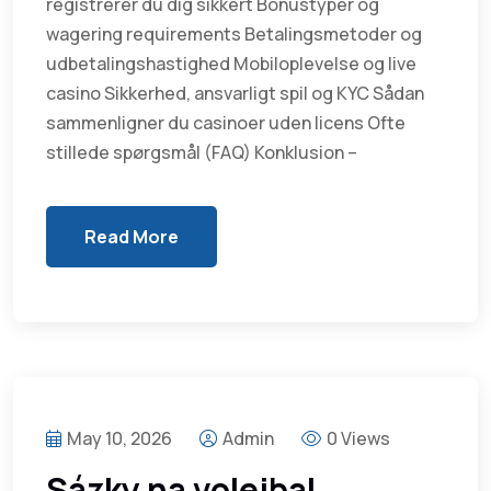
registrerer du dig sikkert Bonustyper og
wagering requirements Betalingsmetoder og
udbetalingshastighed Mobiloplevelse og live
casino Sikkerhed, ansvarligt spil og KYC Sådan
sammenligner du casinoer uden licens Ofte
stillede spørgsmål (FAQ) Konklusion –
Read More
May 10, 2026
Admin
0 Views
Sázky na volejbal,