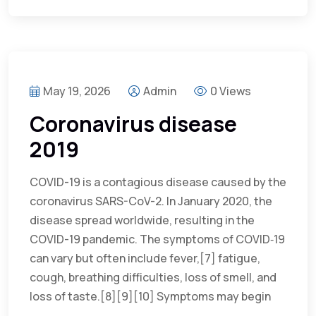
May 19, 2026
Admin
0 Views
Coronavirus disease
2019
COVID-19 is a contagious disease caused by the
coronavirus SARS-CoV-2. In January 2020, the
disease spread worldwide, resulting in the
COVID-19 pandemic. The symptoms of COVID‑19
can vary but often include fever,[7] fatigue,
cough, breathing difficulties, loss of smell, and
loss of taste.[8][9][10] Symptoms may begin